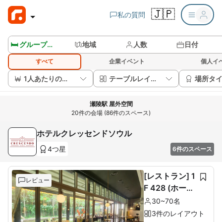
🇯🇵
私の質問
🛏️ グループルームを見る
地域
人数
日付
すべて
企業イベント
個人イ
1人あたりの価格
テーブルレイアウト
場所タ
瀬陵駅 屋外空間
20件の会場 (86件のスペース)
ホテルクレッセンドソウル
4つ星
6件のスペース
[レストラン] 1
レビュー
F 428 (ホール
60席+ルーム1
30~70名
0席)
3件のレイアウト