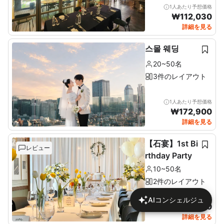
1人あたり予想価格
₩
112,030
詳細を見る
스몰 웨딩
20~50名
3件のレイアウト
1人あたり予想価格
₩
172,900
詳細を見る
【石宴】1st Bi
レビュー
rthday Party
10~50名
2件のレイアウト
1人あたり予想価格
AIコンシェルジュ
₩
137,680
詳細を見る