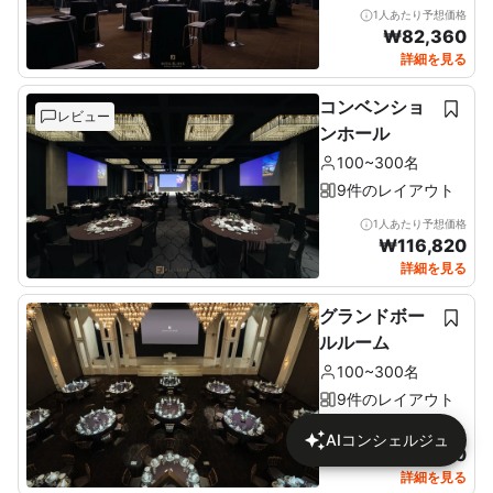
1人あたり予想価格
₩
82,360
詳細を見る
コンベンショ
レビュー
ンホール
100~300名
9件のレイアウト
1人あたり予想価格
₩
116,820
詳細を見る
グランドボー
ルルーム
100~300名
9件のレイアウト
1人あたり予想価格
AIコンシェルジュ
₩
112,890
詳細を見る