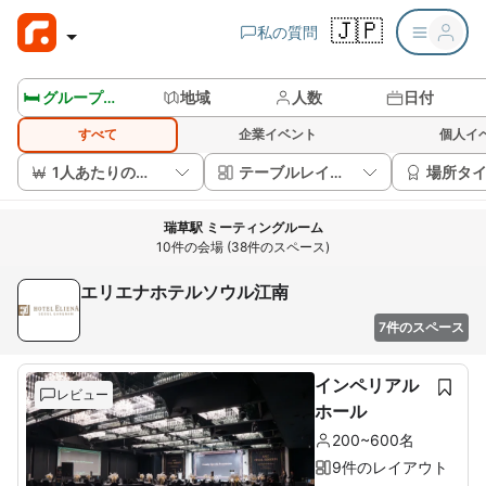
🇯🇵
私の質問
🛏️ グループルームを見る
地域
人数
日付
すべて
企業イベント
個人イ
1人あたりの価格
テーブルレイアウト
場所タ
瑞草駅 ミーティングルーム
10件の会場 (38件のスペース)
エリエナホテルソウル江南
7件のスペース
インペリアル
レビュー
ホール
200~600名
9件のレイアウト