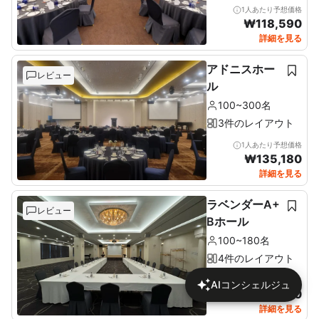
1人あたり予想価格
₩
118,590
詳細を見る
アドニスホー
レビュー
ル
100~300名
3件のレイアウト
1人あたり予想価格
₩
135,180
詳細を見る
ラベンダーA+
レビュー
Bホール
100~180名
4件のレイアウト
1人あたり予想価格
AIコンシェルジュ
₩
95,080
詳細を見る