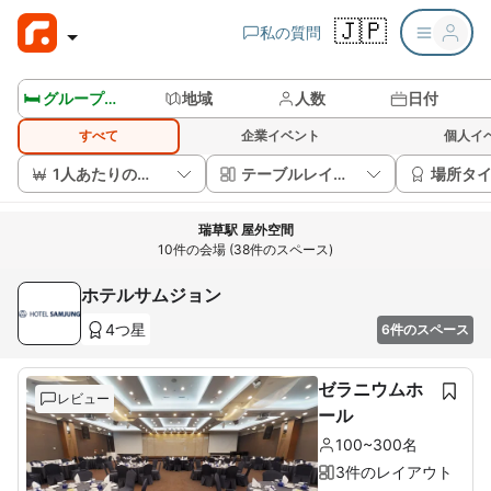
🇯🇵
私の質問
🛏️ グループルームを見る
地域
人数
日付
すべて
企業イベント
個人イ
1人あたりの価格
テーブルレイアウト
場所タ
瑞草駅 屋外空間
10件の会場 (38件のスペース)
ホテルサムジョン
4つ星
6件のスペース
ゼラニウムホ
レビュー
ール
100~300名
3件のレイアウト