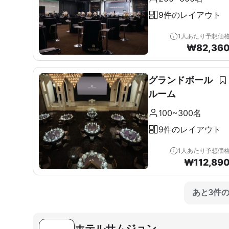
9件のレイアウト
1人あたり予想価
₩
82,36
グランドボール
ルーム
100~300名
9件のレイアウト
1人あたり予想価
₩
112,89
あと3件
ホテルサムジョン