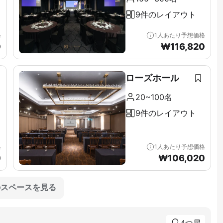
9件のレイアウト
格
1人あたり予想価格
0
₩
116,820
ローズホール
20~100名
9件のレイアウト
格
1人あたり予想価格
0
₩
106,020
のスペースを見る