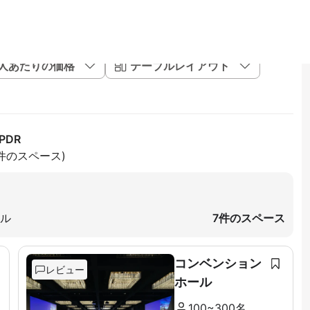
1人あたりの価格
テーブルレイアウト
PDR
8件のスペース)
ギル
7件のスペース
コンベンション
レビュー
ホール
100~300名