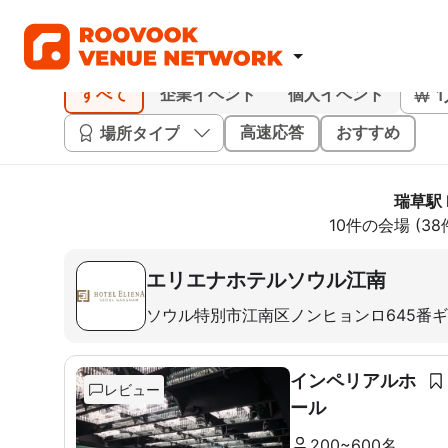
すべて
企業イベント
個人イベント
場所タイプ
高速応答
おすすめ
瑞草駅 
10件の会場 (3
エリエナホテルソウル江南
ソウル特別市江南区ノンヒョンロ645番
インペリアルホ
レビュー
ール
200~600名