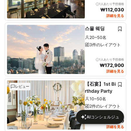
1人あたり予想価格
₩
112,030
詳細を見る
스몰 웨딩
20~50名
3件のレイアウト
1人あたり予想価格
₩
172,900
詳細を見る
【石宴】1st Bi
レビュー
rthday Party
10~50名
2件のレイアウト
1人あたり予想価格
AIコンシェルジュ
₩
137,680
詳細を見る