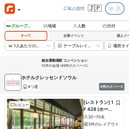
🇯🇵
私の質問
🛏️ グループルームを見る
地域
人数
日付
すべて
企業イベント
個人イ
1人あたりの価格
テーブルレイアウト
場所タ
総合運動場駅 コンベンション
10件の会場 (46件のスペース)
ホテルクレッセンドソウル
4つ星
6件のスペース
[レストラン] 1
レビュー
F 428 (ホール
60席+ルーム1
30~70名
0席)
3件のレイアウト