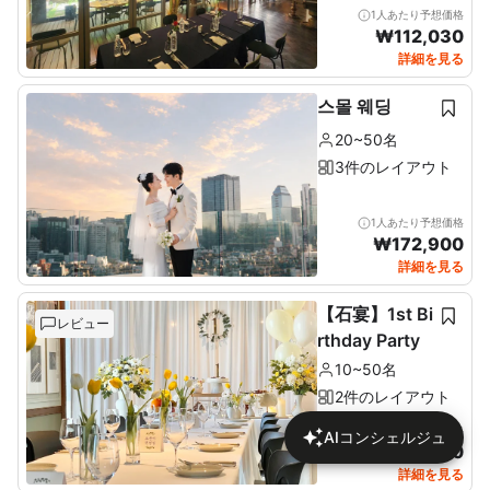
1人あたり予想価格
₩
112,030
詳細を見る
스몰 웨딩
20~50名
3件のレイアウト
1人あたり予想価格
₩
172,900
詳細を見る
【石宴】1st Bi
レビュー
rthday Party
10~50名
2件のレイアウト
1人あたり予想価格
AIコンシェルジュ
₩
137,680
詳細を見る