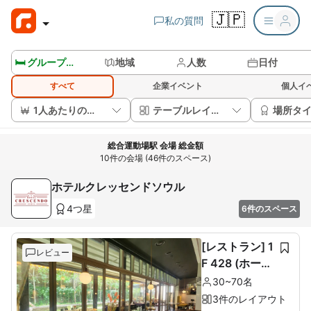
🇯🇵
私の質問
🛏️ グループルームを見る
地域
人数
日付
すべて
企業イベント
個人イ
1人あたりの価格
テーブルレイアウト
場所タ
総合運動場駅 会場 総金額
10件の会場 (46件のスペース)
ホテルクレッセンドソウル
4つ星
6件のスペース
[レストラン] 1
レビュー
F 428 (ホール
60席+ルーム1
30~70名
0席)
3件のレイアウト