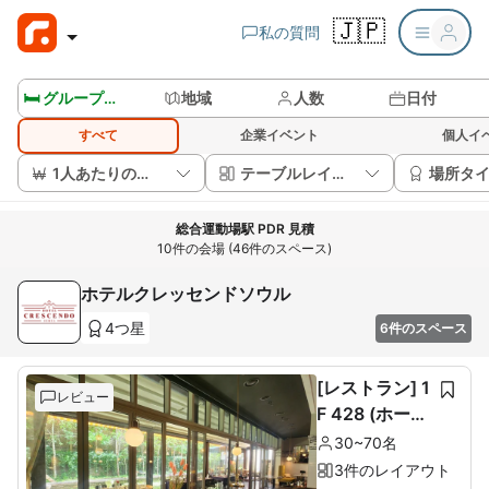
🇯🇵
私の質問
🛏️ グループルームを見る
地域
人数
日付
すべて
企業イベント
個人イ
1人あたりの価格
テーブルレイアウト
場所タ
総合運動場駅 PDR 見積
10件の会場 (46件のスペース)
ホテルクレッセンドソウル
4つ星
6件のスペース
[レストラン] 1
レビュー
F 428 (ホール
60席+ルーム1
30~70名
0席)
3件のレイアウト