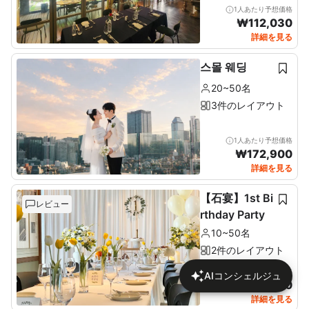
1人あたり予想価格
₩
112,030
詳細を見る
스몰 웨딩
20~50名
3件のレイアウト
1人あたり予想価格
₩
172,900
詳細を見る
【石宴】1st Bi
レビュー
rthday Party
10~50名
2件のレイアウト
1人あたり予想価格
AIコンシェルジュ
₩
137,680
詳細を見る