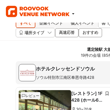
すべて
企業イベント
個人イベント
場所タイプ
高速応答
おすすめ
選定陵駅 大
19件の会場 (8
ホテルクレッセンドソウル
ソウル特別市江南区奉恩寺路428
[レストラン] 1F
レビュー
428 (ホール60
席+ルーム10席)
30~70名