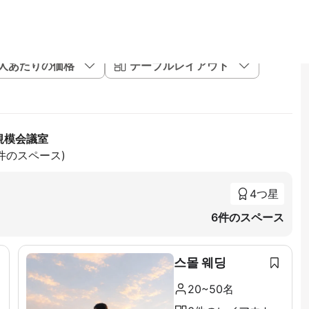
1人あたりの価格
テーブルレイアウト
規模会議室
5件のスペース)
4つ星
6件のスペース
스몰 웨딩
20~50名