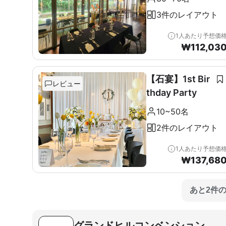
3件のレイアウト
1人あたり予想価
₩
112,03
【石宴】1st Bir
レビュー
thday Party
10~50名
2件のレイアウト
1人あたり予想価
₩
137,68
あと2件
グランドヒルコンベンション