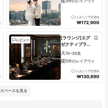
3件のレイアウト
格
1人あたり予想価格
0
₩
172,900
[ラウンジ]エグ
レビュー
ゼクティブラウ
ンジ＆テラス全
10~50名
階（11F）
5件のレイアウト
格
1人あたり予想価格
0
₩
130,690
のスペースを見る