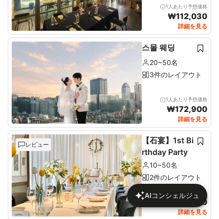
1人あたり予想価格
₩
112,030
詳細を見る
스몰 웨딩
20~50名
3件のレイアウト
1人あたり予想価格
₩
172,900
詳細を見る
【石宴】1st Bi
レビュー
rthday Party
10~50名
2件のレイアウト
1人あたり予想価格
AIコンシェルジュ
₩
137,680
詳細を見る