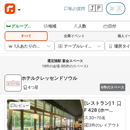
🇯🇵
私の質問
🛏️ グループルームを見る
地域
人数
日付
すべて
企業イベント
個人イ
1人あたりの価格
テーブルレイアウト
場所タ
選定陵駅 宴会スペース
19件の会場 (85件のスペース)
ホテルクレッセンドソウル
4つ星
6件のスペース
[レストラン] 1
レビュー
F 428 (ホール
60席+ルーム1
30~70名
0席)
3件のレイアウト