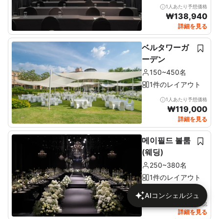
1人あたり予想価格
₩
138,940
詳細を見る
ベルタワーガ
ーデン
150~450名
1件のレイアウト
1人あたり予想価格
₩
119,000
詳細を見る
메이필드 볼룸
(웨딩)
250~380名
1件のレイアウト
AIコンシェルジュ
詳細で価格を確認
詳細を見る