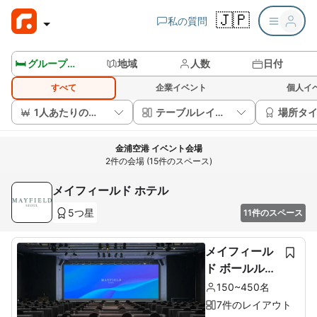
🇯🇵
私の質問
🛏️ グループルームを見る
地域
人数
日付
すべて
企業イベント
個人イ
1人あたりの価格
テーブルレイアウト
場所タ
金浦空港 イベント会場
2件の会場 (15件のスペース)
メイフィールド ホテル
5つ星
11件のスペース
メイフィール
ド ボールルー
ム (Mayfield
150~450名
Ballroom)
7件のレイアウト