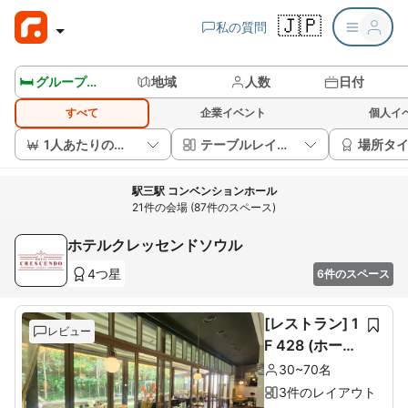
🇯🇵
私の質問
🛏️ グループルームを見る
地域
人数
日付
すべて
企業イベント
個人イ
1人あたりの価格
テーブルレイアウト
場所タ
駅三駅 コンベンションホール
21件の会場 (87件のスペース)
ホテルクレッセンドソウル
4つ星
6件のスペース
[レストラン] 1
レビュー
F 428 (ホール
60席+ルーム1
30~70名
0席)
3件のレイアウト