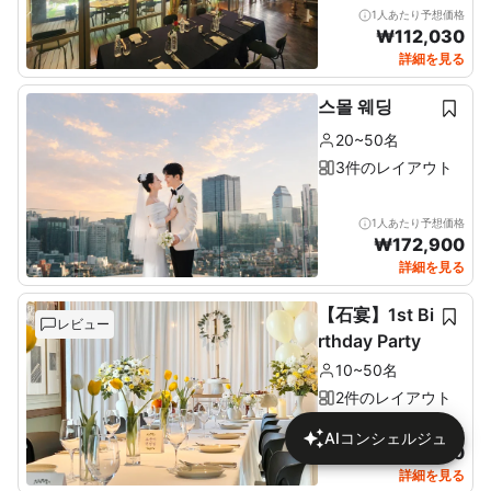
1人あたり予想価格
₩
112,030
詳細を見る
스몰 웨딩
20~50名
3件のレイアウト
1人あたり予想価格
₩
172,900
詳細を見る
【石宴】1st Bi
レビュー
rthday Party
10~50名
2件のレイアウト
1人あたり予想価格
AIコンシェルジュ
₩
137,680
詳細を見る