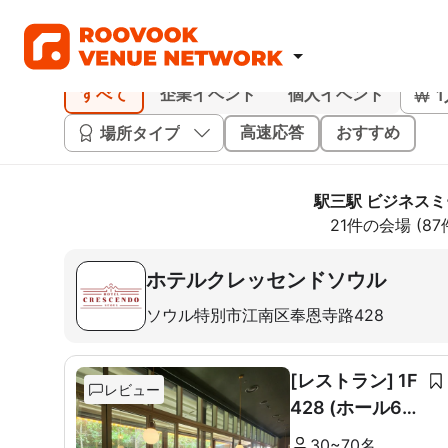
すべて
企業イベント
個人イベント
場所タイプ
高速応答
おすすめ
駅三駅 ビジネス
21件の会場 (8
ホテルクレッセンドソウル
ソウル特別市江南区奉恩寺路428
[レストラン] 1F
レビュー
428 (ホール60
席+ルーム10席)
30~70名