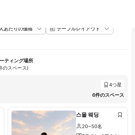
1人あたりの価格
テーブルレイアウト
ミーティング場所
7件のスペース)
4つ星
6件のスペース
스몰 웨딩
20~50名