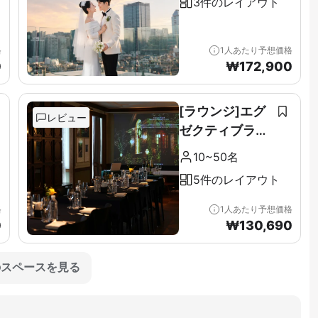
3件のレイアウト
格
1人あたり予想価格
0
₩
172,900
[ラウンジ]エグ
レビュー
ゼクティブラウ
ンジ＆テラス全
10~50名
階（11F）
5件のレイアウト
格
1人あたり予想価格
0
₩
130,690
のスペースを見る