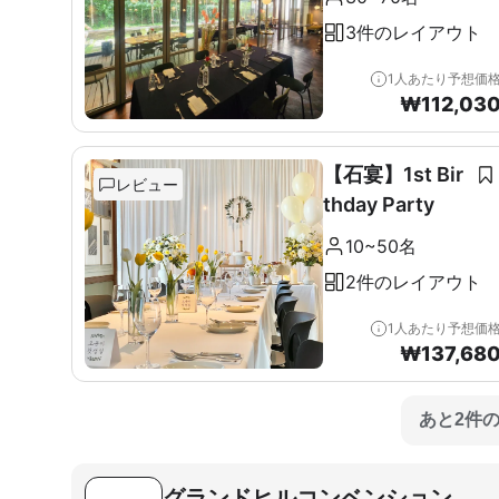
3件のレイアウト
1人あたり予想価
₩
112,03
【石宴】1st Bir
レビュー
thday Party
10~50名
2件のレイアウト
1人あたり予想価
₩
137,68
あと2件
グランドヒルコンベンション