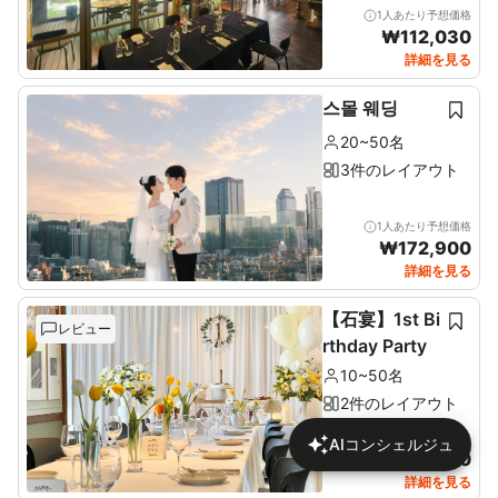
1人あたり予想価格
₩
112,030
詳細を見る
스몰 웨딩
20~50名
3件のレイアウト
1人あたり予想価格
₩
172,900
詳細を見る
【石宴】1st Bi
レビュー
rthday Party
10~50名
2件のレイアウト
1人あたり予想価格
AIコンシェルジュ
₩
137,680
詳細を見る