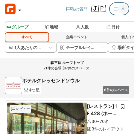
🇯🇵
私の質問
🛏️ グループルームを見る
地域
人数
日付
すべて
企業イベント
個人イ
1人あたりの価格
テーブルレイアウト
場所タ
駅三駅 ルーフトップ
21件の会場 (87件のスペース)
ホテルクレッセンドソウル
4つ星
6件のスペース
[レストラン] 1
レビュー
F 428 (ホール
60席+ルーム1
30~70名
0席)
3件のレイアウト