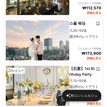
1人あたり予想価格
₩
112,570
詳細を見る
스몰 웨딩
20~50名
3件のレイアウト
1人あたり予想価格
₩
172,900
詳細を見る
【石宴】1st Bi
レビュー
rthday Party
10~50名
2件のレイアウト
1人あたり予想価格
AIコンシェルジュ
₩
137,680
詳細を見る