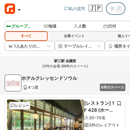
🇯🇵
私の質問
🛏️ グループルームを見る
地域
人数
日付
すべて
企業イベント
個人イ
1人あたりの価格
テーブルレイアウト
場所タ
駅三駅 会議室
22件の会場 (88件のスペース)
ホテルクレッセンドソウル
4つ星
6件のスペース
[レストラン] 1
レビュー
F 428 (ホール
60席+ルーム1
30~70名
0席)
3件のレイアウト