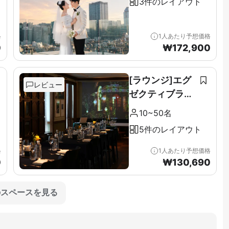
3件のレイアウト
格
1人あたり予想価格
0
₩
172,900
[ラウンジ]エグ
レビュー
ゼクティブラウ
ンジ＆テラス全
10~50名
階（11F）
5件のレイアウト
格
1人あたり予想価格
0
₩
130,690
のスペースを見る