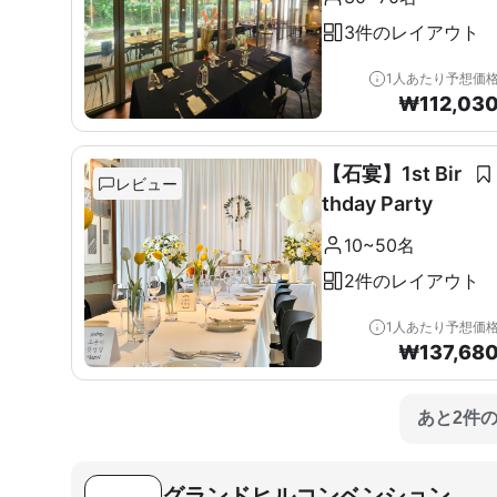
3件のレイアウト
1人あたり予想価
₩
112,03
【石宴】1st Bir
レビュー
thday Party
10~50名
2件のレイアウト
1人あたり予想価
₩
137,68
あと2件
グランドヒルコンベンション