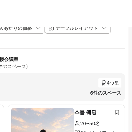
1人あたりの価格
テーブルレイアウト
規模会議室
7件のスペース)
4つ星
6件のスペース
스몰 웨딩
20~50名