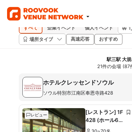
すべて
企業イベント
個人イベント
場所タイプ
高速応答
おすすめ
駅三駅 大
21件の会場 (8
ホテルクレッセンドソウル
ソウル特別市江南区奉恩寺路428
[レストラン] 1F
レビュー
428 (ホール60
席+ルーム10席)
30~70名