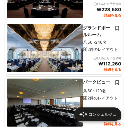
1人あたり予想価格
₩
228,580
詳細を見る
グランドボー
ルルーム
50~240名
2件のレイアウト
1人あたり予想価格
₩
112,260
詳細を見る
パークビュー
50~120名
2件のレイアウト
1人あたり予想価格
AIコンシェルジュ
₩
112,820
詳細を見る