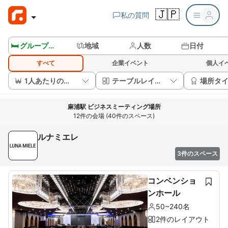
🇯🇵
私の質問
🛏️ グループルームを見る
地域
人数
日付
すべて
企業イベント
個人イ
1人あたりの価格
テーブルレイアウト
場所タ
麻浦駅 ビジネスミーティング場所
12件の会場 (40件のスペース)
ルナミエレ
3件のスペース
コンベンショ
ンホール
50~240名
2件のレイアウト