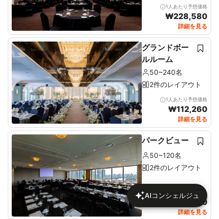
1人あたり予想価格
₩
228,580
詳細を見る
グランドボー
ルルーム
50~240名
2件のレイアウト
1人あたり予想価格
₩
112,260
詳細を見る
パークビュー
50~120名
2件のレイアウト
1人あたり予想価格
AIコンシェルジュ
₩
112,820
詳細を見る