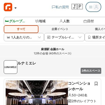
🇯🇵
私の質問
🛏️ グループルームを見る
地域
人数
日付
すべて
企業イベント
個人イ
1人あたりの価格
テーブルレイアウト
場所タ
麻浦駅 会議ホール
12件の会場 (40件のスペース)
ルナミエレ
3件のスペース
コンベンショ
ンホール
50~240名
2件のレイアウト